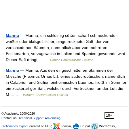
Manna
— Manna, ein schleimig süßer, scharf schmeckender,
weißer oder blaßgelblicher, eingetrockneter Saft, der von
verschiedenen Bäumen, namentlich aber von mehreren
Eschenarten, vorzugsweise in Italien und Spanien gewonnen wird.
Dieser Saft dringt… …
Damen Conversations Lexikon
Manna
— Manna. Aus den eingeschnittenen Stämmen der
M.esche (Fraxinus Ornus L.), eines südeuropäischen, namentlich
in Calabrien und Sicilien einheimischen Baumes, fließt im Sommer
ein zuckerartiger Saft, welcher durch Vertrocknen an der Luft die
M.… …
Herders Conversations-Lexikon
© Academic, 2000-2026
18+
Contact us:
Technical Support
,
Advertising
Dictionaries export
, created on PHP,
Joomla,
Drupal,
WordPress,