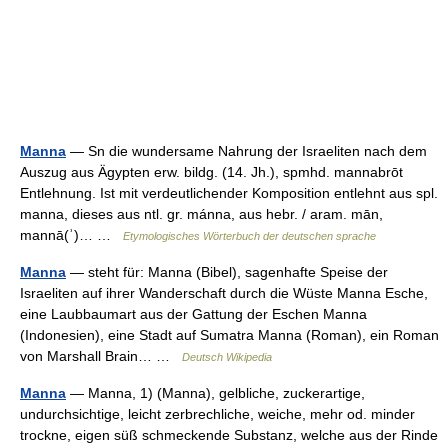
Manna
— Sn die wundersame Nahrung der Israeliten nach dem
Auszug aus Ägypten erw. bildg. (14. Jh.), spmhd. mannabrōt
Entlehnung. Ist mit verdeutlichender Komposition entlehnt aus spl.
manna, dieses aus ntl. gr. mánna, aus hebr. / aram. mān,
mannā(ʾ)… …
Etymologisches Wörterbuch der deutschen sprache
Manna
— steht für: Manna (Bibel), sagenhafte Speise der
Israeliten auf ihrer Wanderschaft durch die Wüste Manna Esche,
eine Laubbaumart aus der Gattung der Eschen Manna
(Indonesien), eine Stadt auf Sumatra Manna (Roman), ein Roman
von Marshall Brain… …
Deutsch Wikipedia
Manna
— Manna, 1) (Manna), gelbliche, zuckerartige,
undurchsichtige, leicht zerbrechliche, weiche, mehr od. minder
trockne, eigen süß schmeckende Substanz, welche aus der Rinde