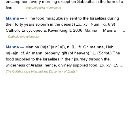
encampment every morning except on Sabbaths in the form of a
fine,… …
Encyclopedia of Judaism
Manna
— • The food miraculously sent to the Israelites during
their forty years sojourn in the desert (Ex., xvi; Num., xi, 6 9)
Catholic Encyclopedia. Kevin Knight. 2006. Manna Manna …
Catholic encyclopedia
Manna
— Man na (m[a^]n n[.a]), n. [L., fr. Gr. ma nna, Heb.
m[=a]n; cf. Ar. mann, properly, gift (of heaven).] 1. (Script.) The
food supplied to the Israelites in their journey through the
wilderness of Arabia; hence, divinely supplied food. Ex. xvi. 15 …
The Collaborative International Dictionary of English