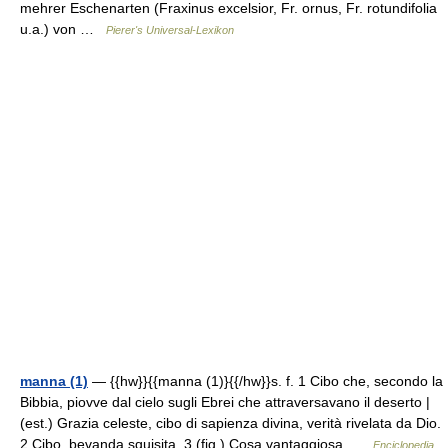
mehrer Eschenarten (Fraxinus excelsior, Fr. ornus, Fr. rotundifolia
u.a.) von …
Pierer's Universal-Lexikon
manna (1)
— {{hw}}{{manna (1)}{{/hw}}s. f. 1 Cibo che, secondo la
Bibbia, piovve dal cielo sugli Ebrei che attraversavano il deserto |
(est.) Grazia celeste, cibo di sapienza divina, verità rivelata da Dio.
2 Cibo, bevanda squisita. 3 (fig.) Cosa vantaggiosa …
Enciclopedia