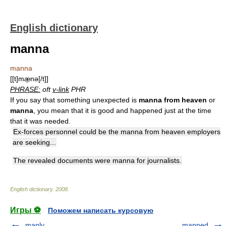
English dictionary
manna
manna
[[t]mæ̱nə[/t]]
PHRASE:
oft
v-link
PHR
If you say that something unexpected is
manna from heaven
or
manna
, you mean that it is good and happened just at the time
that it was needed.
Ex-forces personnel could be the manna from heaven employers
are seeking...
The revealed documents were manna for journalists.
English dictionary
.
2008
.
Игры ⚽
Поможем написать курсовую
manly
manned