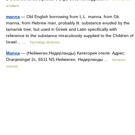
di italiano
manna
— Old English borrowing from L.L. manna, from Gk.
manna, from Hebrew man, probably lit. substance exuded by the
tamarisk tree, but used in Greek and Latin specifically with
reference to the substance miraculously supplied to the Children of
Israel… …
Etymology dictionary
Manna
— (Неймеген,Нидерланды) Категория отеля: Адрес:
Oranjesingel 2c, 6511 NS Неймеген, Нидерланды …
Каталог
отелей